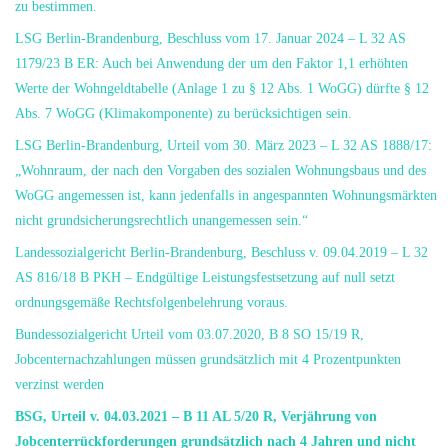
zu bestimmen.
LSG Berlin-Brandenburg, Beschluss vom 17. Januar 2024 – L 32 AS
1179/23 B ER: Auch bei Anwendung der um den Faktor 1,1 erhöhten
Werte der Wohngeldtabelle (Anlage 1 zu § 12 Abs. 1 WoGG) dürfte § 12
Abs. 7 WoGG (Klimakomponente) zu berücksichtigen sein.
LSG Berlin-Brandenburg, Urteil vom 30. März 2023 – L 32 AS 1888/17:
„Wohnraum, der nach den Vorgaben des sozialen Wohnungsbaus und des
WoGG angemessen ist, kann jedenfalls in angespannten Wohnungsmärkten
nicht grundsicherungsrechtlich unangemessen sein.“
Landessozialgericht Berlin-Brandenburg, Beschluss v. 09.04.2019 – L 32
AS 816/18 B PKH – Endgültige Leistungsfestsetzung auf null setzt
ordnungsgemäße Rechtsfolgenbelehrung voraus.
Bundessozialgericht Urteil vom 03.07.2020, B 8 SO 15/19 R,
Jobcenternachzahlungen müssen grundsätzlich mit 4 Prozentpunkten
verzinst werden
BSG, Urteil v. 04.03.2021 – B 11 AL 5/20 R, Verjährung von
Jobcenterrückforderungen grundsätzlich nach 4 Jahren und nicht