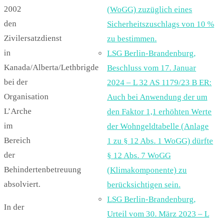
2002
(WoGG) zuzüglich eines
den
Sicherheitszuschlags von 10 %
Zivilersatzdienst
zu bestimmen.
in
LSG Berlin-Brandenburg,
Kanada/Alberta/Lethbrigde
Beschluss vom 17. Januar
bei der
2024 – L 32 AS 1179/23 B ER:
Organisation
Auch bei Anwendung der um
L’Arche
den Faktor 1,1 erhöhten Werte
im
der Wohngeldtabelle (Anlage
Bereich
1 zu § 12 Abs. 1 WoGG) dürfte
der
§ 12 Abs. 7 WoGG
Behindertenbetreuung
(Klimakomponente) zu
absolviert.
berücksichtigen sein.
LSG Berlin-Brandenburg,
In der
Urteil vom 30. März 2023 – L