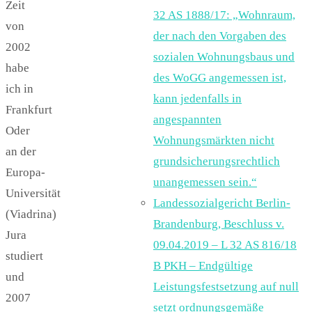
Zeit
32 AS 1888/17: „Wohnraum,
von
der nach den Vorgaben des
2002
sozialen Wohnungsbaus und
habe
des WoGG angemessen ist,
ich in
kann jedenfalls in
Frankfurt
angespannten
Oder
Wohnungsmärkten nicht
an der
grundsicherungsrechtlich
Europa-
unangemessen sein.“
Universität
Landessozialgericht Berlin-
(Viadrina)
Brandenburg, Beschluss v.
Jura
09.04.2019 – L 32 AS 816/18
studiert
B PKH – Endgültige
und
Leistungsfestsetzung auf null
2007
setzt ordnungsgemäße