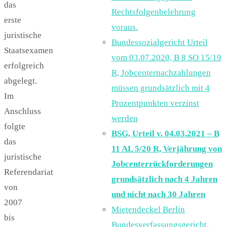
das
Rechtsfolgenbelehrung
erste
voraus.
juristische
Bundessozialgericht Urteil
Staatsexamen
vom 03.07.2020, B 8 SO 15/19
erfolgreich
R, Jobcenternachzahlungen
abgelegt.
müssen grundsätzlich mit 4
Im
Prozentpunkten verzinst
Anschluss
werden
folgte
BSG, Urteil v. 04.03.2021 – B
das
11 AL 5/20 R, Verjährung von
juristische
Jobcenterrückforderungen
Referendariat
grundsätzlich nach 4 Jahren
von
und nicht nach 30 Jahren
2007
Mietendeckel Berlin
bis
Bundesverfassungsgericht,