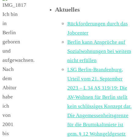
Aktuelles
Ich bin
in
Rückforderungen durch das
Berlin
Jobcenter
geboren
Berlin kann Ansprüche auf
und
Sozialwohnungen bei weitem
aufgewachsen.
nicht erfüllen
Nach
LSG Berlin-Brandenburg,
dem
Urteil vom 21. September
Abitur
2023 – L 34 AS 319/19: Die
habe
AV-Wohnen für Berlin stellt
ich
kein schlüssiges Konzept dar.
von
Die Angemessenheitsgrenze
2001
für die Bruttokaltmiete ist
bis
gem. § 12 Wohngeldgesetz