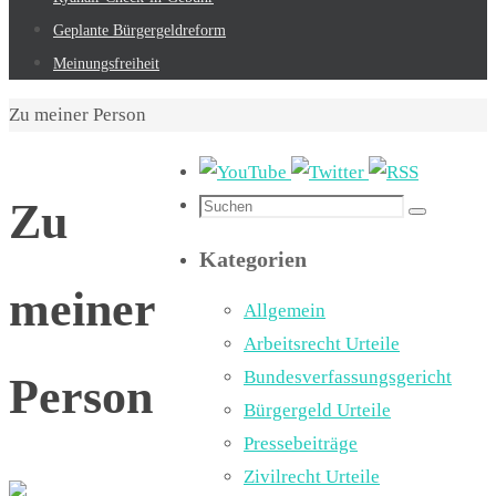
Geplante Bürgergeldreform
Meinungsfreiheit
Start
Zu meiner Person
Suchen
Zu
Suchen
nach:
Kategorien
meiner
Allgemein
Arbeitsrecht Urteile
Bundesverfassungsgericht
Person
Bürgergeld Urteile
Pressebeiträge
Zivilrecht Urteile