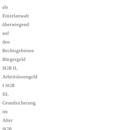
als
Einzelanwalt
überwiegend
auf
den
Rechtsgebieten
Bürgergeld
SGB II,
Arbeitslosengeld
I SGB
III,
Grundsicherung
im
Alter
SGB