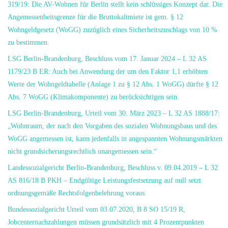
319/19: Die AV-Wohnen für Berlin stellt kein schlüssiges Konzept dar. Die
Angemessenheitsgrenze für die Bruttokaltmiete ist gem. § 12
Wohngeldgesetz (WoGG) zuzüglich eines Sicherheitszuschlags von 10 %
zu bestimmen.
LSG Berlin-Brandenburg, Beschluss vom 17. Januar 2024 – L 32 AS
1179/23 B ER: Auch bei Anwendung der um den Faktor 1,1 erhöhten
Werte der Wohngeldtabelle (Anlage 1 zu § 12 Abs. 1 WoGG) dürfte § 12
Abs. 7 WoGG (Klimakomponente) zu berücksichtigen sein.
LSG Berlin-Brandenburg, Urteil vom 30. März 2023 – L 32 AS 1888/17:
„Wohnraum, der nach den Vorgaben des sozialen Wohnungsbaus und des
WoGG angemessen ist, kann jedenfalls in angespannten Wohnungsmärkten
nicht grundsicherungsrechtlich unangemessen sein.“
Landessozialgericht Berlin-Brandenburg, Beschluss v. 09.04.2019 – L 32
AS 816/18 B PKH – Endgültige Leistungsfestsetzung auf null setzt
ordnungsgemäße Rechtsfolgenbelehrung voraus.
Bundessozialgericht Urteil vom 03.07.2020, B 8 SO 15/19 R,
Jobcenternachzahlungen müssen grundsätzlich mit 4 Prozentpunkten