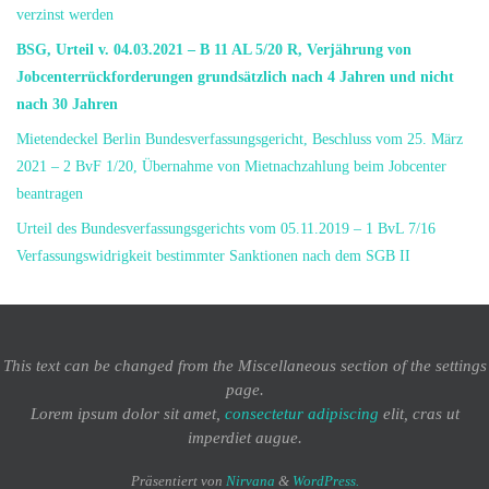
verzinst werden
BSG, Urteil v. 04.03.2021 – B 11 AL 5/20 R, Verjährung von
Jobcenterrückforderungen grundsätzlich nach 4 Jahren und nicht
nach 30 Jahren
Mietendeckel Berlin Bundesverfassungsgericht, Beschluss vom 25. März
2021 – 2 BvF 1/20, Übernahme von Mietnachzahlung beim Jobcenter
beantragen
Urteil des Bundesverfassungsgerichts vom 05.11.2019 – 1 BvL 7/16
Verfassungswidrigkeit bestimmter Sanktionen nach dem SGB II
This text can be changed from the Miscellaneous section of the settings
page.
Lorem ipsum
dolor sit amet,
consectetur adipiscing
elit, cras ut
imperdiet augue.
Präsentiert von
Nirvana
&
WordPress.